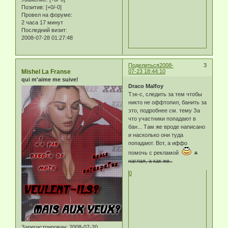
Позитив:
[+0/-0]
Провел на форуме:
2 часа 17 минут
Последний визит:
2008-07-28 01:27:48
Поделиться
2008-
3
Mishel La Franse
07-23 18:44:10
qui m'aime me suive!
Draco Malfoy
Тэк-с, следить за тем чтобы
никто не оффтопил, банить за
это, подробнее см. тему За
что участники попадают в
бан... Там же вроде написано
и насколько они туда
попадают. Вот, а иффо
помочь с рекламой
я
наглая, а как же..
0
Зарегистрирован
: 2008-07-20