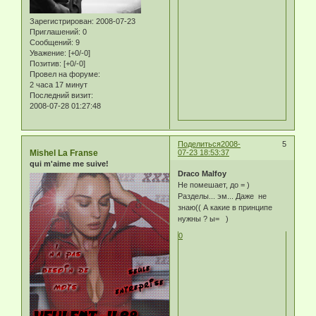
Зарегистрирован
: 2008-07-23
Приглашений:
0
Сообщений:
9
Уважение:
[+0/-0]
Позитив:
[+0/-0]
Провел на форуме:
2 часа 17 минут
Последний визит:
2008-07-28 01:27:48
Поделиться
2008-
5
Mishel La Franse
07-23 18:53:37
qui m'aime me suive!
Draco Malfoy
Не помешает, до = )
Разделы... эм... Даже не
знаю(( А какие в принципе
нужны ? ы= )
0