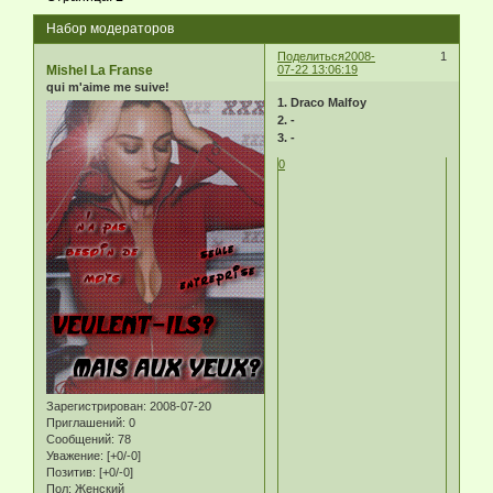
Набор модераторов
Поделиться
2008-
1
Mishel La Franse
07-22 13:06:19
qui m'aime me suive!
1. Draco Malfoy
2. -
3. -
0
Зарегистрирован
: 2008-07-20
Приглашений:
0
Сообщений:
78
Уважение:
[+0/-0]
Позитив:
[+0/-0]
Пол:
Женский