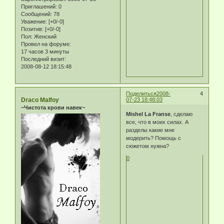
Приглашений:
0
Сообщений:
78
Уважение:
[+0/-0]
Позитив:
[+0/-0]
Пол:
Женский
Провел на форуме:
17 часов 3 минуты
Последний визит:
2008-08-12 18:15:48
Поделиться
2008-
4
Draco Malfoy
07-23 18:48:03
~Чистота крови навек~
Mishel La Franse
, сделаю
все, что в моих силах. А
разделы какие мне
модерить? Помощь с
сюжетом нужна?
0