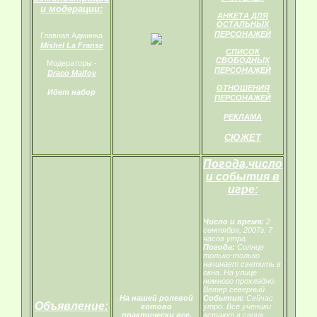
и модерации:
АНКЕТА ДЛЯ
ОСТАЛЬНЫХ
ПЕРСОНАЖЕЙ
Главная Админка
Mishel La Franse
СПИСОК
СВОБОДНЫХ
Модераторы -
ПЕРСОНАЖЕЙ
Draco Malfoy
ОТНОШЕНИЯ
Идет набор
ПЕРСОНАЖЕЙ
РЕКЛАМА
СЮЖЕТ
Погода,число
и события в
игре:
Число и время:
2
сентября, 2007г. 7
часов утра.
Погода:
Солнце
только-только
начинает светить в
окна. На улице
немного прохладно.
Ветер северный.
На нашей ролевой
События:
Сейчас
Объявление:
готово
утро. Все ученики
практически все,
встают в своих