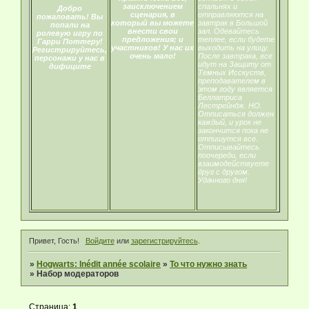
заисключением
спальнях и
Добро
сценария, в
отправляются на
пожаловать! Вы
который вы можете
завтрак в Большой
попали на
внести свои
зал. Одевайтесь
ролевую игру по
предложения; и
теплее, если будете
Гарри Поттеру!
участников! У нас их
выходить на улицу.
Регистрируйтесь,
очень мало!
После завтрака, все
персонажи у нас в
идут на Защиту от
дифиците
Темных Исскуств,
преподавателем в
этом году является
Беллатриса
Лестрейндж. НО.
Отписаться должен
каждый, и урок не
закончится пока не
отпишутся все.
Отписывайтесь
поочереди, если
взаимодействуете
друг с другом.
Удачного дня!
Привет, Гость!
Войдите
или
зарегистрируйтесь
.
»
Hogwarts: Inédit année scolaire
»
То что нужно знать
»
Набор модераторов
Страница:
1