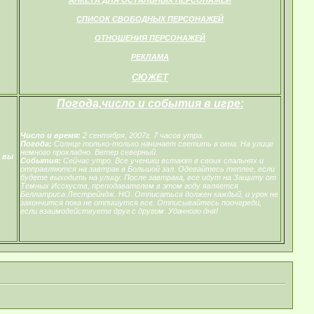
СПИСОК СВОБОДНЫХ ПЕРСОНАЖЕЙ
ОТНОШЕНИЯ ПЕРСОНАЖЕЙ
РЕКЛАМА
СЮЖЕТ
Погода,число и события в игре:
Число и время:
2 сентября, 2007г. 7 часов утра.
Погода:
Солнце только-только начинает светить в окна. На улице
немного прохладно. Ветер северный.
 вы
События:
Сейчас утро. Все ученики встают в своих спальнях и
отправляются на завтрак в Большой зал. Одевайтесь теплее, если
будете выходить на улицу. После завтрака, все идут на Защиту от
Темных Исскуств, преподавателем в этом году является
Беллатриса Лестрейндж. НО. Отписаться должен каждый, и урок не
закончится пока не отпишутся все. Отписывайтесь поочереди,
если взаимодействуете друг с другом. Удачного дня!