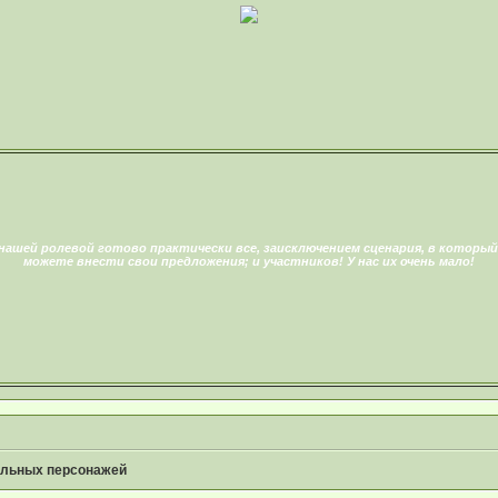
нашей ролевой готово практически все, заисключением сценария, в который
можете внести свои предложения; и участников! У нас их очень мало!
альных персонажей