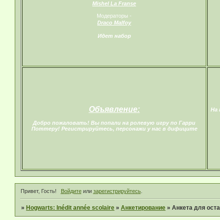
Mishel La Franse
Модераторы -
Draco Malfoy
Идет набор
Объявление:
На 
Добро пожаловать! Вы попали на ролевую игру по Гарри
Поттеру! Регистрируйтесь, персонажи у нас в дифиците
Привет, Гость!
Войдите
или
зарегистрируйтесь
.
»
Hogwarts: Inédit année scolaire
»
Анкетирование
»
Анкета для ост