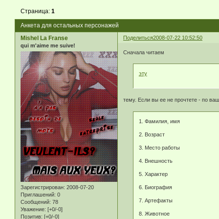
Страница:
1
Анкета для остальных персонажей
Mishel La Franse
Поделиться
2008-07-22 10:52:50
qui m'aime me suive!
Сначала читаем
эту
тему. Если вы ее не прочтете - по ва
1. Фамилия, имя
2. Возраст
3. Место работы
4. Внешность
5. Характер
6. Биография
Зарегистрирован
: 2008-07-20
Приглашений:
0
7. Артефакты
Сообщений:
78
Уважение:
[+0/-0]
8. Животное
Позитив:
[+0/-0]