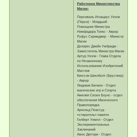
Работники Министерства
Магии:
Персиваль Игнациус Уизли
(Перси) - Младший
Помощник Министра
Нимфадора Тонкс - Аврор
Руфус Скримджер - Министр
Магии
Долорес Джейн Умбридж -
Заместитель Министра Магии
Артур Уизли - Глава Отдела
по Незаконному
Использованию Изобретений
Магглов
Кингсли Шеклболт (Бруствер)
- Аврор
Людовик Бегмен - Отдел
магических игр и Спорта
Амелия Сюзен Боунс - отдел
обеспечения Магического
Правопорядка
Арнольд Пеасгуд -
«стиратель» памяти
Гилберт Уимпл - Отдел
Эксперементальных
Заклинаний
Амос Диггори - Отдел