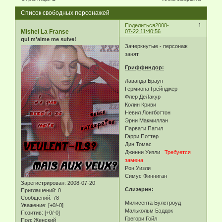
Список свободных персонажей
Поделиться
2008-
1
Mishel La Franse
07-22 11:40:56
qui m'aime me suive!
Зачеркнутые - персонаж
занят.
Гриффиндор:
Лаванда Браун
Гермиона Грейнджер
Флер ДеЛакур
Колин Криви
Невил Лонгботтон
Эрни Макмиллан
Парвати Патил
Гарри Поттер
Дин Томас
Джинни Уизли
Требуется
замена
Рон Уизли
Симус Финниган
Зарегистрирован
: 2008-07-20
Слизерин:
Приглашений:
0
Сообщений:
78
Милисента Булстроуд
Уважение:
[+0/-0]
Малькольм Бэддок
Позитив:
[+0/-0]
Грегори Гойл
Пол:
Женский