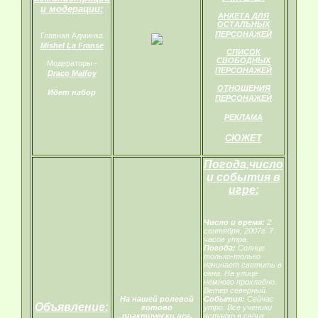
и модерации:
АНКЕТА ДЛЯ
ОСТАЛЬНЫХ
ПЕРСОНАЖЕЙ
Главная Админка
Mishel La Franse
СПИСОК
СВОБОДНЫХ
Модераторы -
ПЕРСОНАЖЕЙ
Draco Malfoy
ОТНОШЕНИЯ
Идет набор
ПЕРСОНАЖЕЙ
РЕКЛАМА
СЮЖЕТ
Погода,число
и события в
игре:
Число и время:
2
сентября, 2007г. 7
часов утра.
Погода:
Солнце
только-только
начинает светить в
окна. На улице
немного прохладно.
Ветер северный.
На нашей ролевой
События:
Сейчас
Объявление:
готово
утро. Все ученики
практически все,
встают в своих