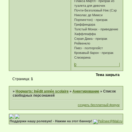
Плакса Миртл - призрак из
туалета для девочек
Почти-Безголовый Ник (Сэр
Николас де Мимси
Порпингтон) - призрак
Гриффиндора
Толстый Монах - приведение
Хаффлпаффа
Серая Дама - призрак
Рейвенкло
Пивз - полтергейст
Кровавый барон - призрак
Слизерина
0
Тема закрыта
Страница:
1
»
Hogwarts: Inédit année scolaire
»
Анкетирование
»
Список
свободных персонажей
создать бесплатный форум
Поддержи нашу ролевую! - Нажми на этот баннер!