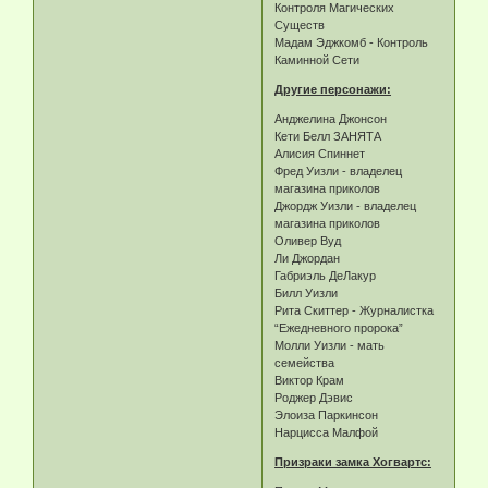
Контроля Магических
Существ
Мадам Эджкомб - Контроль
Каминной Сети
Другие персонажи:
Анджелина Джонсон
Кети Белл ЗАНЯТА
Алисия Спиннет
Фред Уизли - владелец
магазина приколов
Джордж Уизли - владелец
магазина приколов
Оливер Вуд
Ли Джордан
Габриэль ДеЛакур
Билл Уизли
Рита Скиттер - Журналистка
“Ежедневного пророка”
Молли Уизли - мать
семейства
Виктор Крам
Роджер Дэвис
Элоиза Паркинсон
Нарцисса Малфой
Призраки замка Хогвартс: