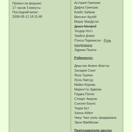
Астория Гринграс
Провел на форуме:
Дафна Гринграс
17 часов 3 минуты
Блейз Забини
Последний визит:
2008-08-12 18:15:48
Винсент Крэбб
Мораг МакДугал
Драко Малфой
Теодор Нотт
Трейси Дэвис
Пэнси Паркинсон -
Роль
придержана
Эдриан Пьюси
Рэйвенкло:
Джастин Флинч-Флетчи
Захария Смит
Лиза Турпин
Луна Лавгуд
Майкл Корнер
Мариэтта Эджком
Падма Патил
Стюарт Акерли
Сьюзен Боунс
Терри Бут
Ханна Аббот
Чжоу Чанг роль придержана
Эрни МакМилан
Преподаватели школы