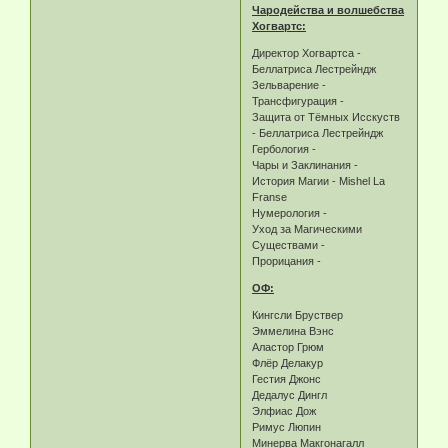
Чародейства и волшебства
Хогвартс:
Директор Хогвартса -
Беллатриса Лестрейндж
Зельварение -
Трансфигурация -
Защита от Тёмных Исскуств
- Беллатриса Лестрейндж
Гербология -
Чары и Заклинания -
История Магии - Mishel La
Franse
Нумерология -
Уход за Магическими
Существами -
Прорицания -
ОФ:
Кингсли Бруствер
Эммелина Вэнс
Аластор Грюм
Флёр Делакур
Гестия Джонс
Дедалус Дингл
Элфиас Дож
Римус Люпин
Минерва Макгонагалл