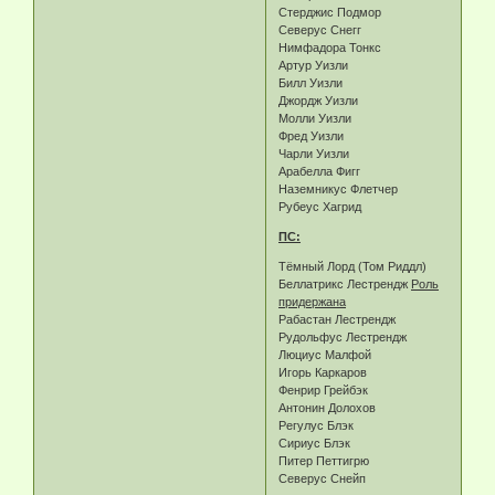
Стерджис Подмор
Северус Снегг
Нимфадора Тонкс
Артур Уизли
Билл Уизли
Джордж Уизли
Молли Уизли
Фред Уизли
Чарли Уизли
Арабелла Фигг
Наземникус Флетчер
Рубеус Хагрид
ПС:
Тёмный Лорд (Том Риддл)
Беллатрикс Лестрендж
Роль
придержана
Рабастан Лестрендж
Рудольфус Лестрендж
Люциус Малфой
Игорь Каркаров
Фенрир Грейбэк
Антонин Долохов
Регулус Блэк
Сириус Блэк
Питер Петтигрю
Северус Снейп