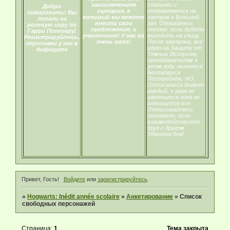
заисключением
спальнях и
Добро
сценария, в
отправляются на
пожаловать! Вы
который вы можете
завтрак в Большой
попали на
внести свои
зал. Одевайтесь
ролевую игру по
предложения; и
теплее, если будете
Гарри Поттеру!
участников! У нас их
выходить на улицу.
Регистрируйтесь,
очень мало!
После завтрака, все
персонажи у нас в
идут на Защиту от
дифиците
Темных Исскуств,
преподавателем в
этом году является
Беллатриса
Лестрейндж. НО.
Отписаться должен
каждый, и урок не
закончится пока не
отпишутся все.
Отписывайтесь
поочереди, если
взаимодействуете
друг с другом.
Удачного дня!
Привет, Гость!
Войдите
или
зарегистрируйтесь
.
»
Hogwarts: Inédit année scolaire
»
Анкетирование
»
Список
свободных персонажей
Страница:
1
Тема закрыта