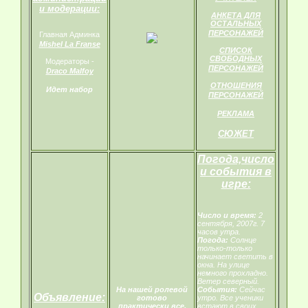
и модерации:
АНКЕТА ДЛЯ
ОСТАЛЬНЫХ
ПЕРСОНАЖЕЙ
Главная Админка
Mishel La Franse
СПИСОК
СВОБОДНЫХ
Модераторы -
ПЕРСОНАЖЕЙ
Draco Malfoy
ОТНОШЕНИЯ
Идет набор
ПЕРСОНАЖЕЙ
РЕКЛАМА
СЮЖЕТ
Погода,число
и события в
игре:
Число и время:
2
сентября, 2007г. 7
часов утра.
Погода:
Солнце
только-только
начинает светить в
окна. На улице
немного прохладно.
Ветер северный.
На нашей ролевой
События:
Сейчас
Объявление:
готово
утро. Все ученики
практически все,
встают в своих