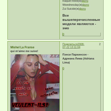
Raquel Reed(ж)
фото
Wwednesday(ж)
фото
Zui Suicide(ж)
фото
Все
вышеперечисленные
модели являются -
эмо
0
Поделиться
2008-
2
Mishel La Franse
07-22 13:11:04
qui m'aime me suive!
Пэнси Паркинсон -
Адриана Лима (Adriana
Lima)
0