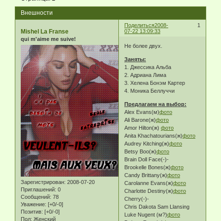
Внешности
Поделиться
2008-
1
Mishel La Franse
07-22 13:09:33
qui m'aime me suive!
Не более двух.
Заняты:
1. Джессика Альба
2. Адриана Лима
3. Хелена Бонэм Картер
4. Моника Беллуччи
Предлагаем на выбор:
Alex Evans(м)
фото
Ali Barone(ж)
фото
Amor Hilton(ж)
фото
Anita Khachatourians(ж)
фото
Audrey Kitching(ж)
фото
Betsy Boo(ж)
фото
Brain Doll Face(-)-
Brookelle Bones(ж)
фото
Candy Brittany(ж)
фото
Зарегистрирован
: 2008-07-20
Carolanne Evans(ж)
фото
Приглашений:
0
Charlotte Destiny(ж)
фото
Сообщений:
78
Cherry(-)-
Уважение:
[+0/-0]
Chris Dakota Sam Llansing
Позитив:
[+0/-0]
Luke Nugent (м?)
фото
Пол:
Женский