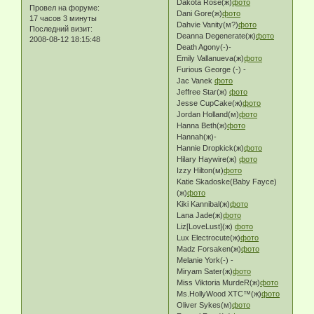
Dakota Rose(ж)
фото
Провел на форуме:
Dani Gore(ж)
фото
17 часов 3 минуты
Dahvie Vanity(м?)
фото
Последний визит:
Deanna Degenerate(ж)
фото
2008-08-12 18:15:48
Death Agony(-)-
Emily Vallanueva(ж)
фото
Furious George (-) -
Jac Vanek
фото
Jeffree Star(ж)
фото
Jesse CupCake(ж)
фото
Jordan Holland(м)
фото
Hanna Beth(ж)
фото
Hannah(ж)-
Hannie Dropkick(ж)
фото
Hilary Haywire(ж)
фото
Izzy Hilton(м)
фото
Katie Skadoske(Baby Fayce)
(ж)
фото
Kiki Kannibal(ж)
фото
Lana Jade(ж)
фото
Liz[LoveLust](ж)
фото
Lux Electrocute(ж)
фото
Madz Forsaken(ж)
фото
Melanie York(-) -
Miryam Sater(ж)
фото
Miss Viktoria MurdeR(ж)
фото
Ms.HollyWood XTC™(ж)
фото
Oliver Sykes(м)
фото