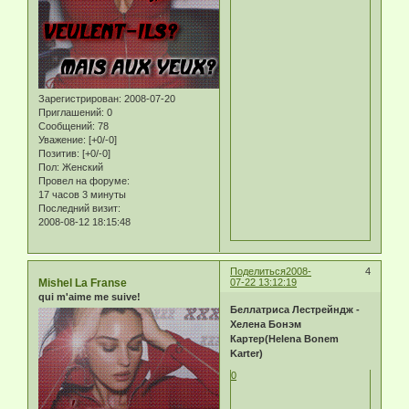
Зарегистрирован
: 2008-07-20
Приглашений:
0
Сообщений:
78
Уважение:
[+0/-0]
Позитив:
[+0/-0]
Пол:
Женский
Провел на форуме:
17 часов 3 минуты
Последний визит:
2008-08-12 18:15:48
Поделиться
2008-
4
Mishel La Franse
07-22 13:12:19
qui m'aime me suive!
Беллатриса Лестрейндж -
Хелена Бонэм
Картер(Helena Bonem
Karter)
0