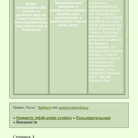
заисключением
спальнях и
Добро
сценария, в
отправляются на
пожаловать! Вы
который вы можете
завтрак в Большой
попали на
внести свои
зал. Одевайтесь
ролевую игру по
предложения; и
теплее, если будете
Гарри Поттеру!
участников! У нас их
выходить на улицу.
Регистрируйтесь,
очень мало!
После завтрака, все
персонажи у нас в
идут на Защиту от
дифиците
Темных Исскуств,
преподавателем в
этом году является
Беллатриса
Лестрейндж. НО.
Отписаться должен
каждый, и урок не
закончится пока не
отпишутся все.
Отписывайтесь
поочереди, если
взаимодействуете
друг с другом.
Удачного дня!
Привет, Гость!
Войдите
или
зарегистрируйтесь
.
»
Hogwarts: Inédit année scolaire
»
Пользовательская
»
Внешности
Страница:
1