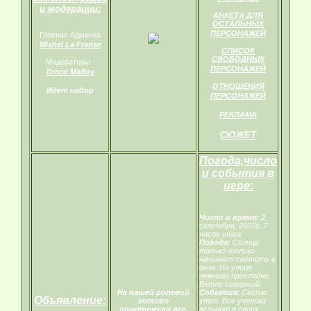
и модерации:
АНКЕТА ДЛЯ
ОСТАЛЬНЫХ
ПЕРСОНАЖЕЙ
Главная Админка
Mishel La Franse
СПИСОК
СВОБОДНЫХ
Модераторы -
ПЕРСОНАЖЕЙ
Draco Malfoy
ОТНОШЕНИЯ
Идет набор
ПЕРСОНАЖЕЙ
РЕКЛАМА
СЮЖЕТ
Погода,число
и события в
игре:
Число и время:
2
сентября, 2007г. 7
часов утра.
Погода:
Солнце
только-только
начинает светить в
окна. На улице
немного прохладно.
Ветер северный.
На нашей ролевой
События:
Сейчас
Объявление:
готово
утро. Все ученики
практически все,
встают в своих