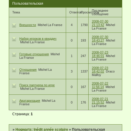
Пользовательская
Последнее
Тема
Ответов
Просмотров
сообщение
2008-07-30
Внешности
Mishel La Franse
4
1790
21:13:42
Mishel
La Franse
2008-07-30
Набор игроков в квиддич
0
193
18:43:27
Mishel
Mishel La Franse
La Franse
2008-07-23
Готовые отношения
Mishel
1
247
18:46:01
Mishel
La Franse
La Franse
2008-07-23
Отношения
Mishel La
3
1337
18:42:02
Draco
Franse
Malfoy
2008-07-22
Поиск партнера по игре
0
167
11:56:14
Mishel
Mishel La Franse
La Franse
2008-07-21
Аватаризация
Mishel La
0
176
21:15:52
Mishel
Franse
La Franse
Страница:
1
»
Hogwarts: Inédit année scolaire
»
Пользовательская