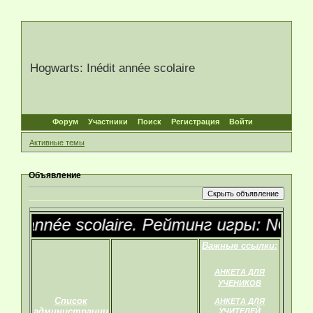
Hogwarts: Inédit année scolaire
Форум
Участники
Поиск
Регистрация
Войти
Активные темы
Объявление
dit année scolaire. Рейтинг игры: NC-17
Важные ссылки:
АНКЕТА ДЛЯ
УЧЕНИКОВ
Список
АНКЕТА ДЛЯ
администрации
УЧИТЕЛЕЙ