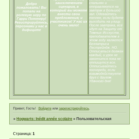
заисключением
спальнях и
Добро
сценария, в
отправляются на
пожаловать! Вы
который вы можете
завтрак в Большой
попали на
внести свои
зал. Одевайтесь
ролевую игру по
предложения; и
теплее, если будете
Гарри Поттеру!
участников! У нас их
выходить на улицу.
Регистрируйтесь,
очень мало!
После завтрака, все
персонажи у нас в
идут на Защиту от
дифиците
Темных Исскуств,
преподавателем в
этом году является
Беллатриса
Лестрейндж. НО.
Отписаться должен
каждый, и урок не
закончится пока не
отпишутся все.
Отписывайтесь
поочереди, если
взаимодействуете
друг с другом.
Удачного дня!
Привет, Гость!
Войдите
или
зарегистрируйтесь
.
»
Hogwarts: Inédit année scolaire
»
Пользовательская
Страница:
1