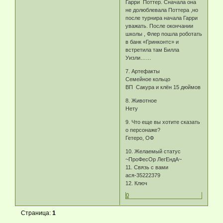
Гарри Поттер. Сначала она
не долюблевала Поттера ,но
после турнира начала Гарри
уважать. После окончании
школы , Флер пошла роботать
в банк «Гринконтс» и
встретила там Билла
Уизли……
7. Артефакты
Семейное кольцо
ВП Сакура и клён 15 дюймов
8. Животное
Нету
9. Что еще вы хотите сказать
о персонаже?
Гетеро, ОФ
10. Желаемый статус
~ПроФесОр ЛегЕндА~
11. Связь с вами
ася-35222379
12. Ключ
0
Страница:
1