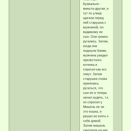
Буквально -
минута-другая, и
тут по улице
щагала перед
ней старушка с
мужчиной, по-
видимому ее
сын. Они громко
ругались. Затем,
когда они
подошли ближе,
мужчина увидел
прелестного
котенка и
спросил как его
зовут. Затем
старушка снова
принялась
ругаться, что
сын ее и теперь
начал нудить, т.к.
он спросил у
Мишель ее ли
это кошка, и
решил ее взять к
себе домой.
Затем мишель
смотрела на них