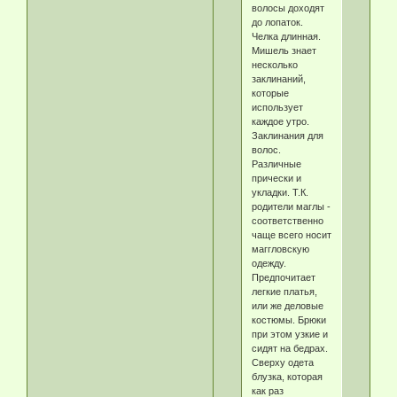
волосы доходят
до лопаток.
Челка длинная.
Мишель знает
несколько
заклинаний,
которые
использует
каждое утро.
Заклинания для
волос.
Различные
прически и
укладки. Т.К.
родители маглы -
соответственно
чаще всего носит
маггловскую
одежду.
Предпочитает
легкие платья,
или же деловые
костюмы. Брюки
при этом узкие и
сидят на бедрах.
Сверху одета
блузка, которая
как раз