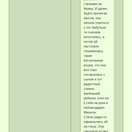
глазками на
Франц. И далее,
будто прочитав
мысли, она
начала тереться
у ног бабульки;
та сначала
испугалась, а
потом ей
настолько
понравилась
такая
воспитанная
кошка, что она
все-таки
согласилась с
сыном и тот
радостный,
словно
маленький
ребенок, взял ее
к себе на руки и
поблагодарил
Мишель.
Слезы радости
навернулись ей
на глаза. Она
смотрела вслед