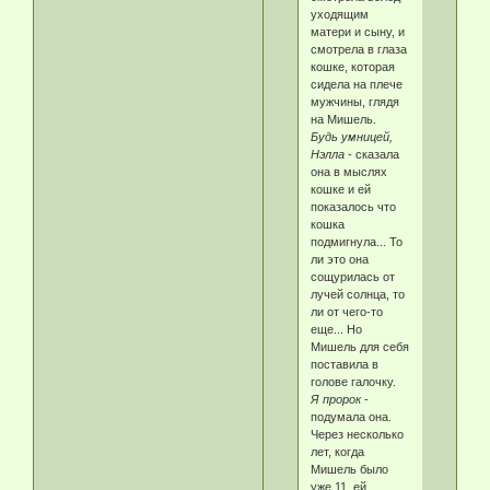
уходящим
матери и сыну, и
смотрела в глаза
кошке, которая
сидела на плече
мужчины, глядя
на Мишель.
Будь умницей,
Нэлла
- сказала
она в мыслях
кошке и ей
показалось что
кошка
подмигнула... То
ли это она
сощурилась от
лучей солнца, то
ли от чего-то
еще... Но
Мишель для себя
поставила в
голове галочку.
Я пророк
-
подумала она.
Через несколько
лет, когда
Мишель было
уже 11, ей