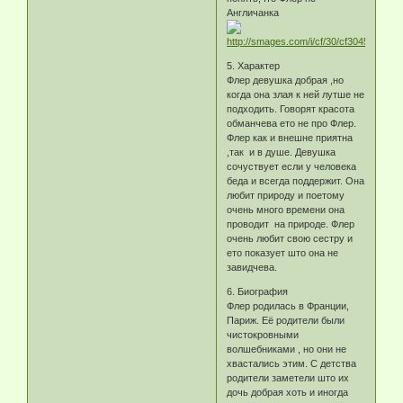
Англичанка
5. Характер
Флер девушка добрая ,но
когда она злая к ней лутше не
подходить. Говорят красота
обманчева ето не про Флер.
Флер как и внешне приятна
,так и в душе. Девушка
сочуствует если у человека
беда и всегда поддержит. Она
любит природу и поетому
очень много времени она
проводит на природе. Флер
очень любит свою сестру и
ето показует што она не
завидчева.
6. Биография
Флер родилась в Франции,
Париж. Её родители были
чистокровными
волшебниками , но они не
хвастались этим. С детства
родители заметели што их
дочь добрая хоть и иногда