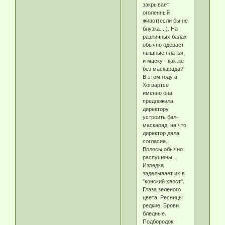
закрывает
оголенный
живот(если бы не
блузка....). На
различных балах
обычно одевает
пышные платья,
и маску - как же
без маскарада?
В этом году в
Хогвартсе
именно она
предложила
директору
устроить бал-
маскарад, на что
директор дала
согласие.
Волосы обычно
распущены.
Изредка
заделывает их в
"конский хвост".
Глаза зеленого
цвета. Ресницы
редкие. Брови
бледные.
Подбородок