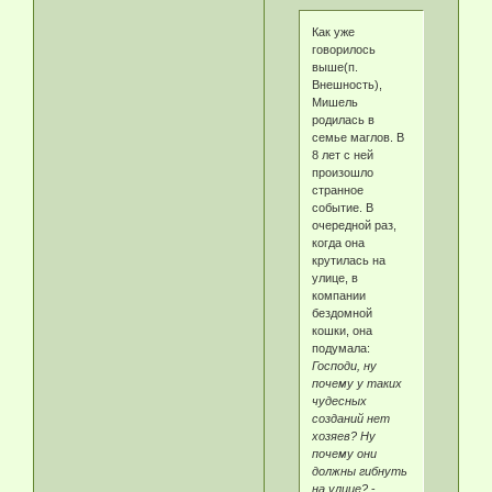
Как уже
говорилось
выше(п.
Внешность),
Мишель
родилась в
семье маглов. В
8 лет с ней
произошло
странное
событие. В
очередной раз,
когда она
крутилась на
улице, в
компании
бездомной
кошки, она
подумала:
Господи, ну
почему у таких
чудесных
созданий нет
хозяев? Ну
почему они
должны гибнуть
на улице?
-