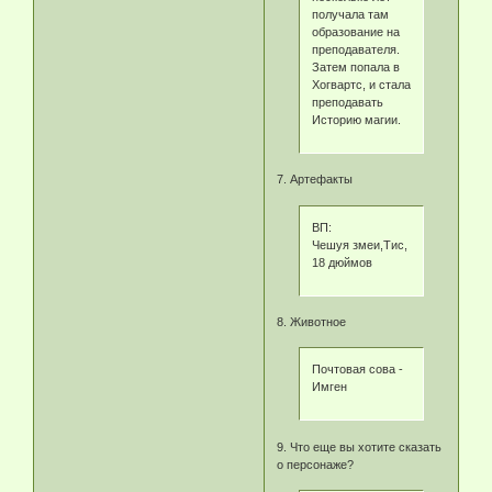
получала там
образование на
преподавателя.
Затем попала в
Хогвартс, и стала
преподавать
Историю магии.
7. Артефакты
ВП:
Чешуя змеи,Тис,
18 дюймов
8. Животное
Почтовая сова -
Имген
9. Что еще вы хотите сказать
о персонаже?