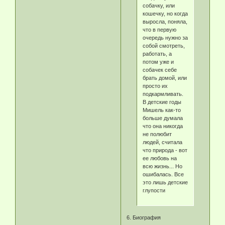
собачку, или
кошечку, но когда
выросла, поняла,
что в первую
очередь нужно за
собой смотреть,
работать, а
потом уже и
собачек себе
брать домой, или
просто их
подкармливать.
В детские годы
Мишель как-то
больше думала
что она никогда
не полюбит
людей, считала
что природа - вот
ее любовь на
всю жизнь... Но
ошибалась. Все
это лишь детские
глупости
6. Биография