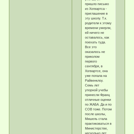
пришло письмо
из Хогвартса -
приглашение в
эту школу. Т.к.
родители к этому
времени умерли,
ей ничего не
оставалось, как
поехать туда.
Все это
оказалось не
приколом
первого
сентября, в
Хогвартсе, она
уже попала на
Райвенклоу.
Семь лет
упорной учебы
принесли Франц
отличные оценки
по ЖАБА. Да и по
СОВ тоже. Потом
после школы,
Мишель стала
практиковаться в
Министерстве,
несколько лет