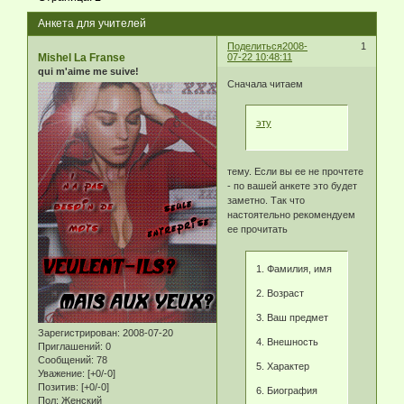
Анкета для учителей
Поделиться
2008-
1
Mishel La Franse
07-22 10:48:11
qui m'aime me suive!
Сначала читаем
эту
тему. Если вы ее не прочтете
- по вашей анкете это будет
заметно. Так что
настоятельно рекомендуем
ее прочитать
1. Фамилия, имя
2. Возраст
3. Ваш предмет
Зарегистрирован
: 2008-07-20
4. Внешность
Приглашений:
0
Сообщений:
78
5. Характер
Уважение:
[+0/-0]
Позитив:
[+0/-0]
6. Биография
Пол:
Женский