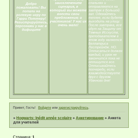
заисключением
спальнях и
Добро
сценария, в
отправляются на
пожаловать! Вы
который вы можете
завтрак в Большой
попали на
внести свои
зал. Одевайтесь
ролевую игру по
предложения; и
теплее, если будете
Гарри Поттеру!
участников! У нас их
выходить на улицу.
Регистрируйтесь,
очень мало!
После завтрака, все
персонажи у нас в
идут на Защиту от
дифиците
Темных Исскуств,
преподавателем в
этом году является
Беллатриса
Лестрейндж. НО.
Отписаться должен
каждый, и урок не
закончится пока не
отпишутся все.
Отписывайтесь
поочереди, если
взаимодействуете
друг с другом.
Удачного дня!
Привет, Гость!
Войдите
или
зарегистрируйтесь
.
»
Hogwarts: Inédit année scolaire
»
Анкетирование
»
Анкета
для учителей
Страница:
1