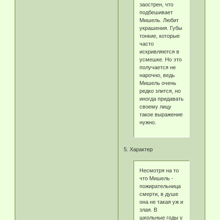
заострен, что
подбешивает
Мишель. Любит
украшения. Губы
тонкие, которые
часто
искривляются в
усмешке. Но это
получается не
нарочно, ведь
Мишель очень
редко злится, но
иногда придавать
своему лицу
такое выражение
нужно.
5. Характер
Несмотря на то
что Мишель -
пожирательница
смерти, в душе
она не такая уж и
злая. В
школьные годы у