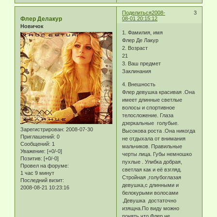
Поделиться
2008-
3
Флер Делакур
08-01 20:15:12
Новичок
1. Фамилия, имя
Флер Де Лакур
2. Возраст
21
3. Ваш предмет
Заклинания
4. Внешность
Флер девушка красивая .Она
имеет длинные светлые
волосы и спортивное
телосложение. Глаза
дзеркальные голубые.
Зарегистрирован
: 2008-07-30
Высокова роста .Она никогда
Приглашений:
0
не отдыхала от внимания
Сообщений:
1
мальчиков. Правильные
Уважение:
[+0/-0]
черты лица. Губы немношко
Позитив:
[+0/-0]
пухлые . Улибка добрая,
Провел на форуме:
светлая как и её взгляд.
1 час 9 минут
Стройная ,голубоглазая
Последний визит:
девушка,с длинными и
2008-08-21 10:23:16
белокурыми волосами
.Девушка достаточно
изящна.По виду можно
понять,что Флер не