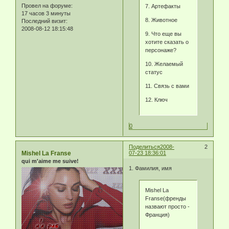
Провел на форуме:
7. Артефакты
17 часов 3 минуты
8. Животное
Последний визит:
2008-08-12 18:15:48
9. Что еще вы
хотите сказать о
персонаже?
10. Желаемый
статус
11. Связь с вами
12. Ключ
0
Поделиться
2008-
2
Mishel La Franse
07-23 18:36:01
qui m'aime me suive!
1. Фамилия, имя
Mishel La
Franse(френды
назвают просто -
Франция)