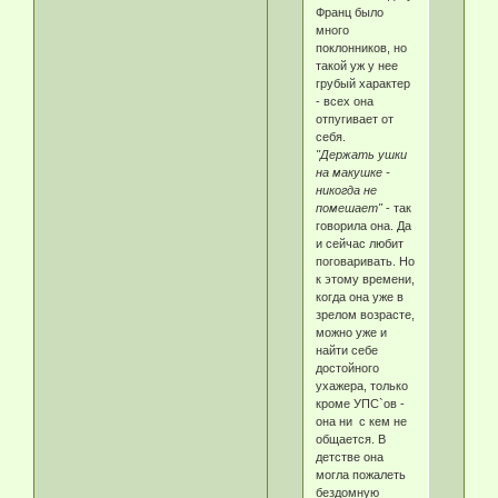
Франц было
много
поклонников, но
такой уж у нее
грубый характер
- всех она
отпугивает от
себя.
"Держать ушки
на макушке -
никогда не
помешает"
- так
говорила она. Да
и сейчас любит
поговаривать. Но
к этому времени,
когда она уже в
зрелом возрасте,
можно уже и
найти себе
достойного
ухажера, только
кроме УПС`ов -
она ни с кем не
общается. В
детстве она
могла пожалеть
бездомную