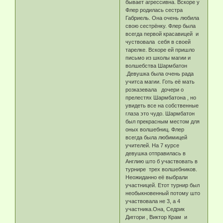
бывает агрессивна. Вскоре у
Флер родилась сестра
Габриель. Она очень любила
свою сестрёнку. Флер была
всегда первой красавицей и
чуствовала себя в своей
тарелке. Вскоре ей пришло
письмо из школы магии и
волшебства Шармбатон
.Девушка была очень рада
учитса магии. Готь её мать
розказевала дочери о
прелестях Шармбатона , но
увидеть все на собственные
глаза это чудо. Шармбатон
был прекрасным местом для
оных волшебниц. Флер
всегда была любимицей
учителей. На 7 курсе
девушка отправилась в
Англию што б участвовать в
турнире трех волшебников.
Неожиданно её выбрали
участницей. Етот турнир был
необыкновенный потому што
участвовала не 3, а 4
участника.Она, Седрик
Диггори , Виктор Крам и