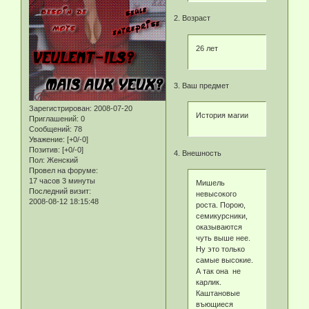
2. Возраст
26 лет
3. Ваш предмет
Зарегистрирован
: 2008-07-20
История магии
Приглашений:
0
Сообщений:
78
Уважение:
[+0/-0]
Позитив:
[+0/-0]
4. Внешность
Пол:
Женский
Провел на форуме:
17 часов 3 минуты
Мишель
Последний визит:
невысокого
2008-08-12 18:15:48
роста. Порою,
семикурсники,
оказываются
чуть выше нее.
Ну это только
самые высокие.
А так она не
карлик.
Каштановые
въющиеся