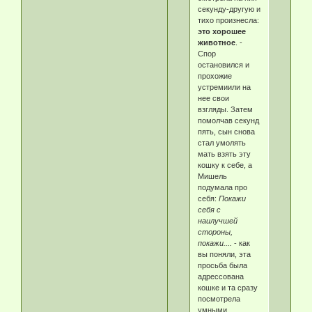
секунду-другую и
тихо произнесла:
это хорошее
животное
. -
Спор
остановился и
прохожие
устремиили на
нее свои
взгляды. Затем
помолчав секунд
пять, сын снова
стал умолять
мать взять эту
кошку к себе, а
Мишель
подумала про
себя:
Покажи
себя с
наилучшей
стороны,
покажи....
- как
вы поняли, эта
просьба была
адрессована
кошке и та сразу
посмотрела
умными