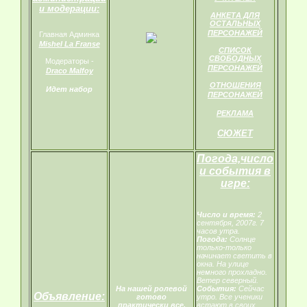
и модерации:
АНКЕТА ДЛЯ
ОСТАЛЬНЫХ
ПЕРСОНАЖЕЙ
Главная Админка
Mishel La Franse
СПИСОК
СВОБОДНЫХ
Модераторы -
ПЕРСОНАЖЕЙ
Draco Malfoy
ОТНОШЕНИЯ
Идет набор
ПЕРСОНАЖЕЙ
РЕКЛАМА
СЮЖЕТ
Погода,число
и события в
игре:
Число и время:
2
сентября, 2007г. 7
часов утра.
Погода:
Солнце
только-только
начинает светить в
окна. На улице
немного прохладно.
Ветер северный.
На нашей ролевой
События:
Сейчас
Объявление:
готово
утро. Все ученики
практически все,
встают в своих