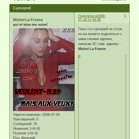
Сценарий
Поделиться
2008-
1
Mishel La Franse
07-28 17:46:36
qui m'aime me suive!
Пока что сценарий не готов,
но вы можете поделиться с
нами своими идеями,
написав ЛС глав. админу -
Mishel La Franse
0
Зарегистрирован
: 2008-07-20
Приглашений:
0
Сообщений:
78
Уважение:
[+0/-0]
Позитив:
[+0/-0]
Пол:
Женский