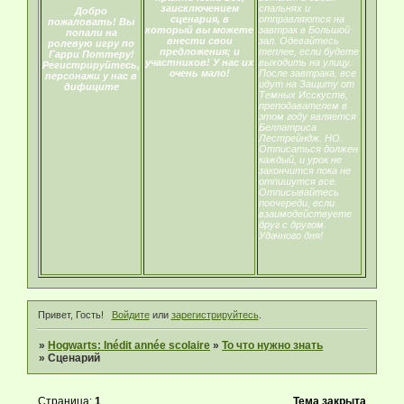
заисключением
спальнях и
Добро
сценария, в
отправляются на
пожаловать! Вы
который вы можете
завтрак в Большой
попали на
внести свои
зал. Одевайтесь
ролевую игру по
предложения; и
теплее, если будете
Гарри Поттеру!
участников! У нас их
выходить на улицу.
Регистрируйтесь,
очень мало!
После завтрака, все
персонажи у нас в
идут на Защиту от
дифиците
Темных Исскуств,
преподавателем в
этом году является
Беллатриса
Лестрейндж. НО.
Отписаться должен
каждый, и урок не
закончится пока не
отпишутся все.
Отписывайтесь
поочереди, если
взаимодействуете
друг с другом.
Удачного дня!
Привет, Гость!
Войдите
или
зарегистрируйтесь
.
»
Hogwarts: Inédit année scolaire
»
То что нужно знать
»
Сценарий
Страница:
1
Тема закрыта