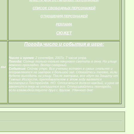
СПИСОК СВОБОДНЫХ ПЕРСОНАЖЕЙ
ОТНОШЕНИЯ ПЕРСОНАЖЕЙ
РЕКЛАМА
СЮЖЕТ
Погода,число и события в игре:
Число и время:
2 сентября, 2007г. 7 часов утра.
Погода:
Солнце только-только начинает светить в окна. На улице
немного прохладно. Ветер северный.
 вы
События:
Сейчас утро. Все ученики встают в своих спальнях и
отправляются на завтрак в Большой зал. Одевайтесь теплее, если
будете выходить на улицу. После завтрака, все идут на Защиту от
Темных Исскуств, преподавателем в этом году является
Беллатриса Лестрейндж. НО. Отписаться должен каждый, и урок не
закончится пока не отпишутся все. Отписывайтесь поочереди,
если взаимодействуете друг с другом. Удачного дня!