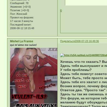
Сообщений:
78
Уважение:
[+0/-0]
Позитив:
[+0/-0]
0
Пол:
Женский
Провел на форуме:
17 часов 3 минуты
Последний визит:
2008-08-12 18:15:48
Mishel La Franse
Поделиться
2008-07-23 16:49:36
qui m'aime me suive!
Хочешь что-то сказать? В
Здесь тебя выслушают и п
У тебя проблемы?
Здесь тебе помогут совето
Может быть, тебе просто н
Здесь тебе его хватит с л
Возник вопрос, почему фо
Ответов два. "Просто так" 
Здесь ты так же сможешь п
Это форум, на котором тебе
желанию будут обсуждатьс
Заинтересовало? Тогда м