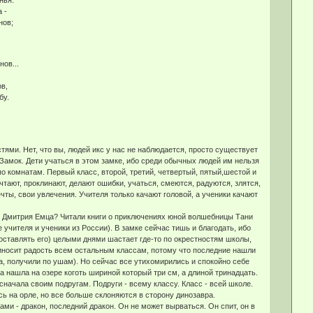
 -
нов;
ов...
в,
бу.
ями. Нет, что вы, людей икс у нас не наблюдается, просто существует
 Замок. Дети учаться в этом замке, ибо среди обычных людей им нельзя
по комнатам. Первый класс, второй, третий, четвертый, пятый,шестой и
ечтают, проклинают, делают ошибки, учаться, смеются, радуются, злятся,
ечты, свои увлечения. Учителя только качают головой, а ученики качают
ми Дмитрия Емца? Читали книги о приключениях юной волшебницы Тани
 учителя и ученики из России). В замке сейчас тишь и благодать, ибо
оставлять его) целыми днями шастает где-то по окрестностям школы,
приносит радость всем остальным классам, потому что последние нашли
да, получили по ушам). Но сейчас все утихомирились и спокойно себе
на нашла на озере коготь шириной который три см, а длиной тринадцать.
сначала своим подругам. Подруги - всему классу. Класс - всей школе.
ись на орле, но все больше склоняются в сторону динозавра.
тами - дракон, последний дракон. Он не может вырваться. Он спит, он в