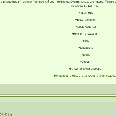
ата и запустив в "темницу" солнечный свет, можно разбудить крылатого ящера. Только
не случаны, так что...
•Новый мир
•Новая история
•Новые чувства
•Но и тут страдания
•Боль
•Ненависть
•Месть
•Ссоры
•И, как ни крути, любовь
Но, поверьте мне, это их жизнь, это их судьба