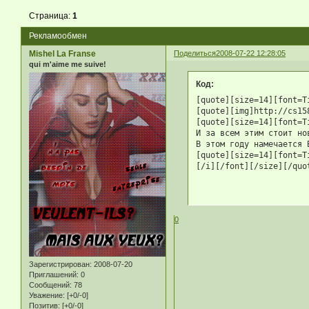
Страница:
1
Рекламообмен
Mishel La Franse
Поделиться
2008-07-22 12:28:05
qui m'aime me suive!
Код:
[quote][size=14][font=T
[quote][img]http://cs15
[quote][size=14][font=T
И за всем этим стоит но
В этом году намечается 
[quote][size=14][font=T
[/i][/font][/size][/quo
0
Зарегистрирован
: 2008-07-20
Приглашений:
0
Сообщений:
78
Уважение:
[+0/-0]
Позитив:
[+0/-0]