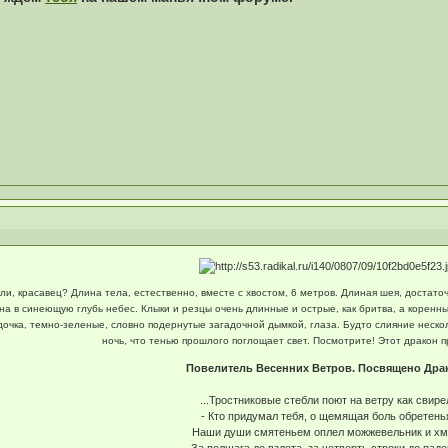
ли, красавец? Длина тела, естественно, вместе с хвостом, 6 метров. Длиная шея, достато
 в синеющую глубь небес. Клыки и резцы очень длинные и острые, как бритва, а коренны
очка, темно-зеленые, словно подернутые загадочной дымкой, глаза. Будто слияние нескол
ночь, что тенью прошлого поглощает свет. Посмотрите! Этот дракон пр
Повелитель Весенних Ветров. Посвящено Драк
...Тростниковые стебли поют на ветру как свире
- Кто придумал тебя, о щемящая боль обретень
Наши души смятеньем оплел можжевельник и х
За полшага до взлета, за четверть строки до паде