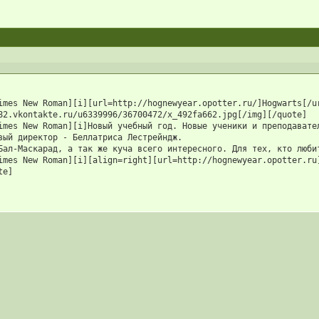
imes New Roman][i][url=http://hognewyear.opotter.ru/]Hogwarts[/ur
82.vkontakte.ru/u6339996/36700472/x_492fa662.jpg[/img][/quote]

imes New Roman][i]Новый учебный год. Новые ученики и преподавате
вый директор - Беллатриса Лестрейндж. 

Бал-Маскарад, а так же куча всего интересного. Для тех, кто люби
imes New Roman][i][align=right][url=http://hognewyear.opotter.ru]
te]