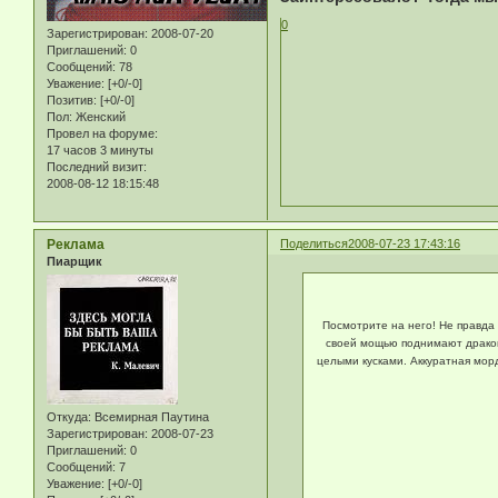
0
Зарегистрирован
: 2008-07-20
Приглашений:
0
Сообщений:
78
Уважение:
[+0/-0]
Позитив:
[+0/-0]
Пол:
Женский
Провел на форуме:
17 часов 3 минуты
Последний визит:
2008-08-12 18:15:48
Реклама
Поделиться
2008-07-23 17:43:16
Пиарщик
Посмотрите на него! Не правда 
своей мощью поднимают дракона
целыми кусками. Аккуратная морд
Откуда:
Всемирная Паутина
Зарегистрирован
: 2008-07-23
Приглашений:
0
Сообщений:
7
Уважение:
[+0/-0]