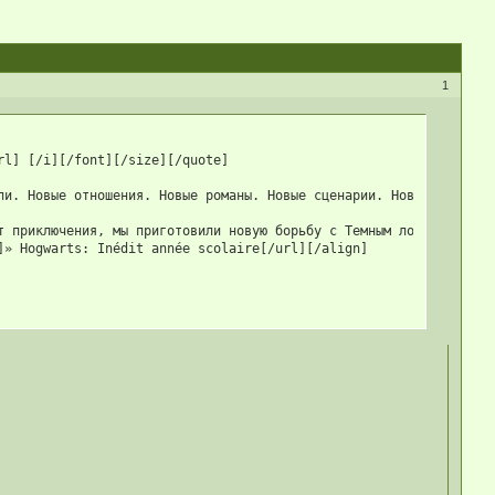
1
l] [/i][/font][/size][/quote]

ли. Новые отношения. Новые романы. Новые сценарии. Новые перемены
т приключения, мы приготовили новую борьбу с Темным лордом и пожи
» Hogwarts: Inédit année scolaire[/url][/align]
