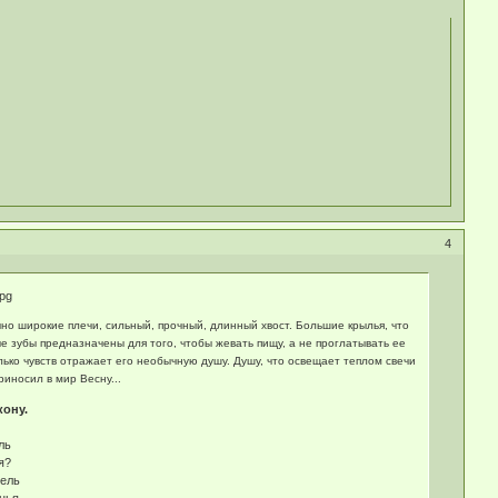
4
чно широкие плечи, сильный, прочный, длинный хвост. Большие крылья, что
е зубы предназначены для того, чтобы жевать пищу, а не проглатывать ее
ько чувств отражает его необычную душу. Душу, что освещает теплом свечи
иносил в мир Весну...
ону.
ль
я?
мель
нья.