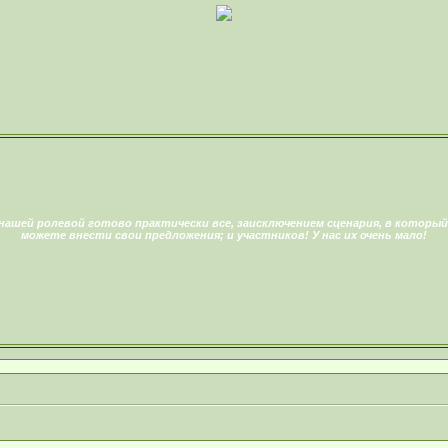
нашей ролевой готово практически все, заисключением сценария, в который
можете внести свои предложения; и участников! У нас их очень мало!