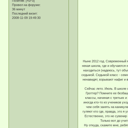
Позитив:
[+0/-0]
Провел на форуме:
36 минут
Последний визит:
2008-11-09 19:49:30
Ныне 2012 год. Современный м
некая школа, где и обучаются 
находиться (надеюсь, тут объ
седьмой. Седьмой класс - семна
ненавидят, взрывают нафиг и в
Сейчас лето. Июль. В школе 
Гроттер? Помните ее безбаше
классы, начиная с третьих 
иногда кто-то из учеников ух
чем себя занять на каникул
гуляют кто где, правда, это я
Естественно, это не сувенир
Только вот до учит
Ну откуда, скажите мне, ребя