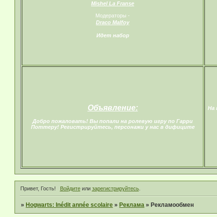
Mishel La Franse
Модераторы -
Draco Malfoy
Идет набор
Объявление:
На 
Добро пожаловать! Вы попали на ролевую игру по Гарри
Поттеру! Регистрируйтесь, персонажи у нас в дифиците
Привет, Гость!
Войдите
или
зарегистрируйтесь
.
»
Hogwarts: Inédit année scolaire
»
Реклама
»
Рекламообмен