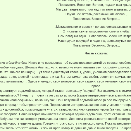
Повелитель Весенних Ветров, подари нам крыла
Мы уже танцевали стихи над туманом агатовых с
Научи нас летать, расскажи нам любовь,
Повелитель Весенних Ветров...
...Можжевельник и вереск - печаль ускользающих сн
Эти слезы святы откровением соли и хлеба.
Нам владыка один - Повелитель Весенних Ветро
Наши души несущий в ладонях, распахнутых не
Повелитель Весенних Ветров...
Часть сюжета:
ир и бла-бла-бла. Никто и не подозревает об существовании детей со сверхспособност
необычные дети. Школа в Альпах, хотя, немногие могут назвать эту постройку школой.
яснять ничего не надо?). Тут тоже существуют классы, уроки, учеников распределяют 
дцать лет, шестой - шестнадцать и т.д. В этом замке тоже любят, ссорятся, кричат, м
осстанавливают... Здесь у каждого свои интересы, свои страхи, свои желания, свои м
права.
существует седьмой класс, который ставит всю школу "на уши". Вы знакомы с книга
нный курс? Ну-ну, тут почти та же самая история (самое интересное - все альпийские
и заканчивая седьмыми, на каникулах. Наш безумный седьмой класс (а все мы будем с
одит в город, чтобы проветриться. Первоклашки и второклашки все еще учаться, что 
ах - до сентября, пока младшие учатся, старшеклассники срывают уроки (за что, прав
 уже говорила. Наша история начинается с находки одной из девчонок, третьеклашки. О
 бабушки-птички, которая утопилась на озере. Девчонка рассказывает о своей находке 
елей новость еще не дошла. Говорят, что это коготь гигантского орла. Пока остановил
там знать, что этот коготь - ключ от врат, которые давным-давно были заперты. За вра