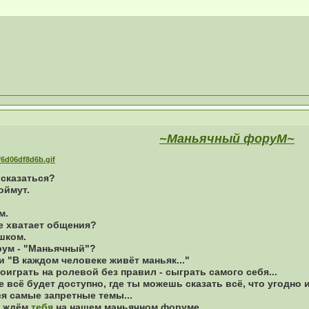
~Маньячный форуМ~
ысказаться?
оймут.
м.
е хватает общения?
ишком.
рум - "Маньячный"?
и "В каждом человеке живёт маньяк..."
оиграть на ролевой без правил - сыграть самого себя...
 всё будет доступно, где ты можешь сказать всё, что угодно и
я самые запретные темы...
ы ждём
тебя
на нашем маньячном форуме.