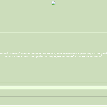
нашей ролевой готово практически все, заисключением сценария, в который
можете внести свои предложения; и участников! У нас их очень мало!