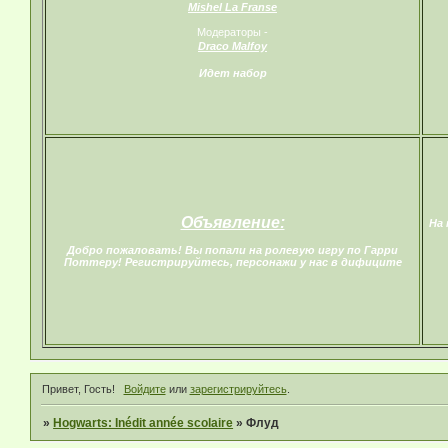
Mishel La Franse
Модераторы -
Draco Malfoy
Идет набор
Объявление:
На 
Добро пожаловать! Вы попали на ролевую игру по Гарри
Поттеру! Регистрируйтесь, персонажи у нас в дифиците
Привет, Гость!
Войдите
или
зарегистрируйтесь
.
»
Hogwarts: Inédit année scolaire
»
Флуд