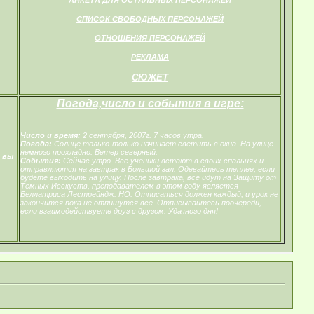
СПИСОК СВОБОДНЫХ ПЕРСОНАЖЕЙ
ОТНОШЕНИЯ ПЕРСОНАЖЕЙ
РЕКЛАМА
СЮЖЕТ
Погода,число и события в игре:
Число и время:
2 сентября, 2007г. 7 часов утра.
Погода:
Солнце только-только начинает светить в окна. На улице
немного прохладно. Ветер северный.
 вы
События:
Сейчас утро. Все ученики встают в своих спальнях и
отправляются на завтрак в Большой зал. Одевайтесь теплее, если
будете выходить на улицу. После завтрака, все идут на Защиту от
Темных Исскуств, преподавателем в этом году является
Беллатриса Лестрейндж. НО. Отписаться должен каждый, и урок не
закончится пока не отпишутся все. Отписывайтесь поочереди,
если взаимодействуете друг с другом. Удачного дня!